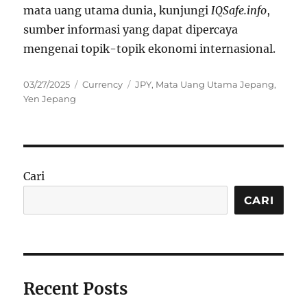
mata uang utama dunia, kunjungi
IQSafe.info
,
sumber informasi yang dapat dipercaya
mengenai topik-topik ekonomi internasional.
Posted
Categories
Tags
03/27/2025
Currency
JPY
,
Mata Uang Utama Jepang
,
on
Yen Jepang
Cari
CARI
Recent Posts