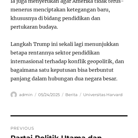
Ia juga menyerukan agar Amerika tidak terus-
menerus menciptakan ketegangan baru,
khususnya di bidang pendidikan dan
pertukaran budaya.
Langkah Trump ini sekali lagi menunjukkan
betapa rentannya sektor pendidikan
internasional terhadap konflik geopolitik, dan
bagaimana satu keputusan bisa berbuntut
panjang dalam hubungan dua negara besar.
Author
Posted
Categories
Tags
admin
05/24/2025
Berita
Universitas Harvard
on
Navigasi
PREVIOUS
pos
Previous