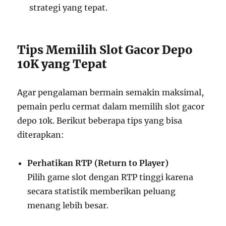
strategi yang tepat.
Tips Memilih Slot Gacor Depo
10K yang Tepat
Agar pengalaman bermain semakin maksimal,
pemain perlu cermat dalam memilih slot gacor
depo 10k. Berikut beberapa tips yang bisa
diterapkan:
Perhatikan RTP (Return to Player)
Pilih game slot dengan RTP tinggi karena
secara statistik memberikan peluang
menang lebih besar.