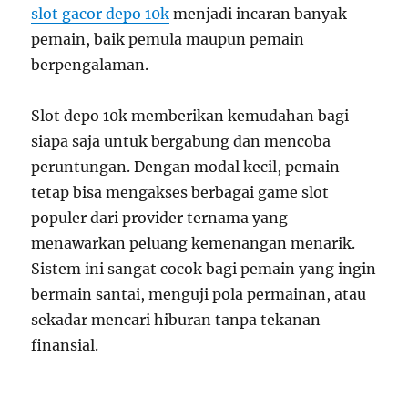
slot gacor depo 10k
menjadi incaran banyak
pemain, baik pemula maupun pemain
berpengalaman.
Slot depo 10k memberikan kemudahan bagi
siapa saja untuk bergabung dan mencoba
peruntungan. Dengan modal kecil, pemain
tetap bisa mengakses berbagai game slot
populer dari provider ternama yang
menawarkan peluang kemenangan menarik.
Sistem ini sangat cocok bagi pemain yang ingin
bermain santai, menguji pola permainan, atau
sekadar mencari hiburan tanpa tekanan
finansial.