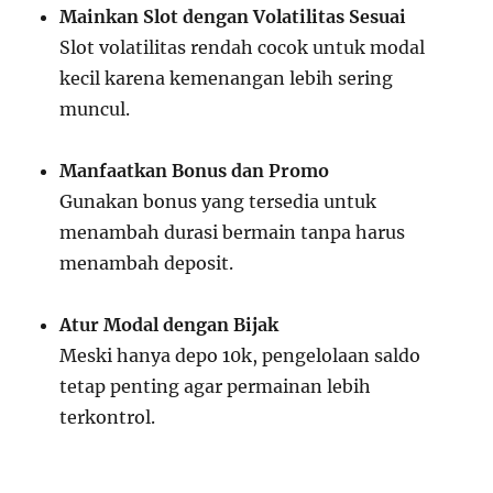
Mainkan Slot dengan Volatilitas Sesuai
Slot volatilitas rendah cocok untuk modal
kecil karena kemenangan lebih sering
muncul.
Manfaatkan Bonus dan Promo
Gunakan bonus yang tersedia untuk
menambah durasi bermain tanpa harus
menambah deposit.
Atur Modal dengan Bijak
Meski hanya depo 10k, pengelolaan saldo
tetap penting agar permainan lebih
terkontrol.