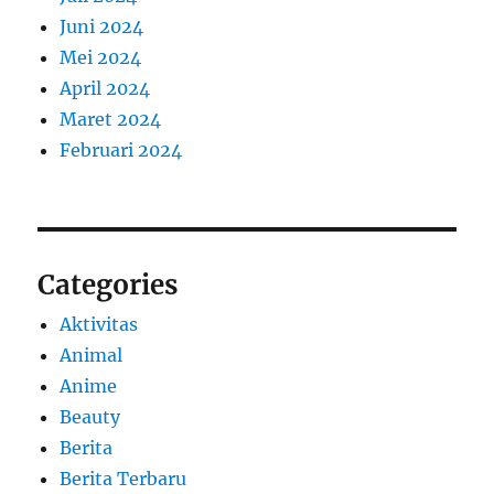
Juni 2024
Mei 2024
April 2024
Maret 2024
Februari 2024
Categories
Aktivitas
Animal
Anime
Beauty
Berita
Berita Terbaru