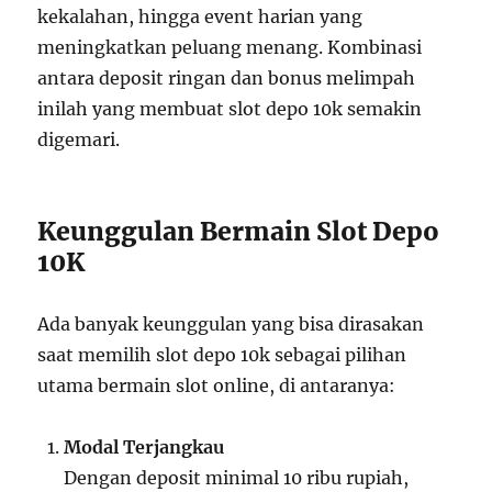
kekalahan, hingga event harian yang
meningkatkan peluang menang. Kombinasi
antara deposit ringan dan bonus melimpah
inilah yang membuat slot depo 10k semakin
digemari.
Keunggulan Bermain Slot Depo
10K
Ada banyak keunggulan yang bisa dirasakan
saat memilih slot depo 10k sebagai pilihan
utama bermain slot online, di antaranya:
Modal Terjangkau
Dengan deposit minimal 10 ribu rupiah,