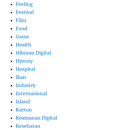
Feeling
Festival
Film
Food
Game
Health
Hiburan Digital
History
Hospital
Ikan
Industry
Internasional
Island
Kartun
Keamanan Digital
Kesehatan