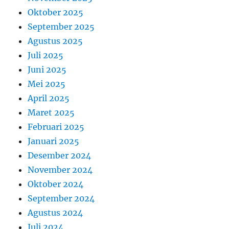
Oktober 2025
September 2025
Agustus 2025
Juli 2025
Juni 2025
Mei 2025
April 2025
Maret 2025
Februari 2025
Januari 2025
Desember 2024
November 2024
Oktober 2024
September 2024
Agustus 2024
Juli 2024