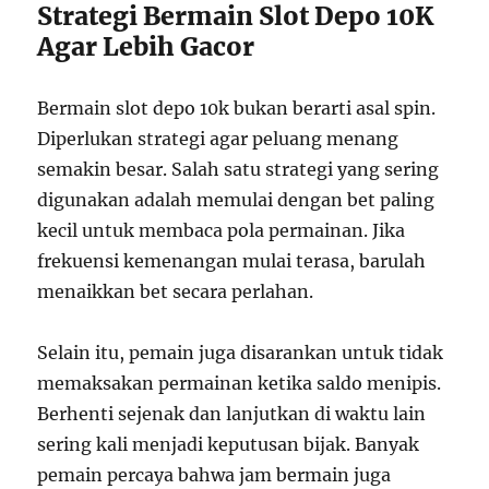
Strategi Bermain Slot Depo 10K
Agar Lebih Gacor
Bermain slot depo 10k bukan berarti asal spin.
Diperlukan strategi agar peluang menang
semakin besar. Salah satu strategi yang sering
digunakan adalah memulai dengan bet paling
kecil untuk membaca pola permainan. Jika
frekuensi kemenangan mulai terasa, barulah
menaikkan bet secara perlahan.
Selain itu, pemain juga disarankan untuk tidak
memaksakan permainan ketika saldo menipis.
Berhenti sejenak dan lanjutkan di waktu lain
sering kali menjadi keputusan bijak. Banyak
pemain percaya bahwa jam bermain juga