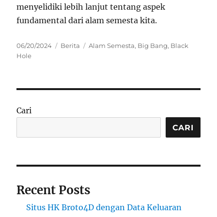
menyelidiki lebih lanjut tentang aspek
fundamental dari alam semesta kita.
Posted
Categories
Tags
06/20/2024
Berita
Alam Semesta
,
Big Bang
,
Black
on
Hole
Cari
CARI
Recent Posts
Situs HK Broto4D dengan Data Keluaran