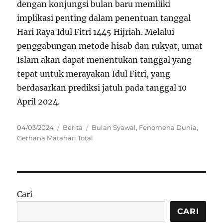
dengan konjungsi bulan baru memiliki
implikasi penting dalam penentuan tanggal
Hari Raya Idul Fitri 1445 Hijriah. Melalui
penggabungan metode hisab dan rukyat, umat
Islam akan dapat menentukan tanggal yang
tepat untuk merayakan Idul Fitri, yang
berdasarkan prediksi jatuh pada tanggal 10
April 2024.
Posted
Categories
Tags
04/03/2024
Berita
Bulan Syawal
,
Fenomena Dunia
,
on
Gerhana Matahari Total
Cari
CARI