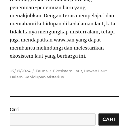
penemuan-penemuan baru yang
menakjubkan. Dengan terus mempelajari dan
memahami kehidupan di kedalaman laut, kita
tidak hanya mengungkap misteri alam, tetapi
juga mendapatkan wawasan yang dapat
membantu melindungi dan melestarikan
ekosistem laut yang berharga ini.
Posted
Categories
Tags
07/07/2024
Fauna
Ekosistem Laut
,
Hewan Laut
on
Dalam
,
Kehidupan Misterius
Cari
CARI