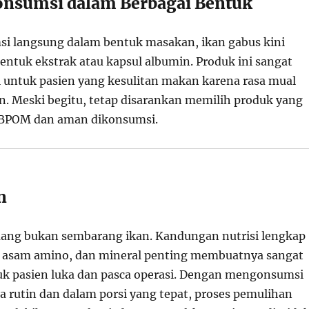
konsumsi dalam Berbagai Bentuk
si langsung dalam bentuk masakan, ikan gabus kini
entuk ekstrak atau kapsul albumin. Produk ini sangat
al untuk pasien yang kesulitan makan karena rasa mual
in. Meski begitu, tetap disarankan memilih produk yang
r BPOM dan aman dikonsumsi.
n
ang bukan sembarang ikan. Kandungan nutrisi lengkap
, asam amino, dan mineral penting membuatnya sangat
k pasien luka dan pasca operasi. Dengan mengonsumsi
a rutin dan dalam porsi yang tepat, proses pemulihan