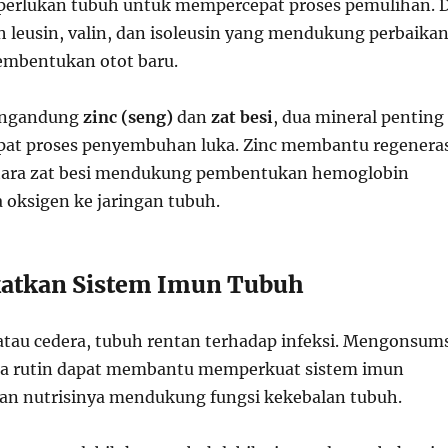
perlukan tubuh untuk mempercepat proses pemulihan. D
h leusin, valin, dan isoleusin yang mendukung perbaika
pembentukan otot baru.
mengandung
zinc (seng)
dan
zat besi
, dua mineral penting
at proses penyembuhan luka. Zinc membantu regeneras
ntara zat besi mendukung pembentukan hemoglobin
oksigen ke jaringan tubuh.
katkan Sistem Imun Tubuh
 atau cedera, tubuh rentan terhadap infeksi. Mengonsum
ara rutin dapat membantu memperkuat sistem imun
n nutrisinya mendukung fungsi kekebalan tubuh.