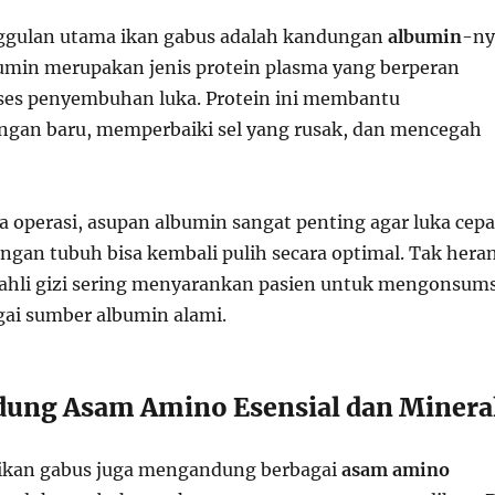
nggulan utama ikan gabus adalah kandungan
albumin
-ny
bumin merupakan jenis protein plasma yang berperan
ses penyembuhan luka. Protein ini membantu
gan baru, memperbaiki sel yang rusak, dan mencegah
a operasi, asupan albumin sangat penting agar luka cepa
ingan tubuh bisa kembali pulih secara optimal. Tak hera
u ahli gizi sering menyarankan pasien untuk mengonsums
gai sumber albumin alami.
ung Asam Amino Esensial dan Minera
 ikan gabus juga mengandung berbagai
asam amino