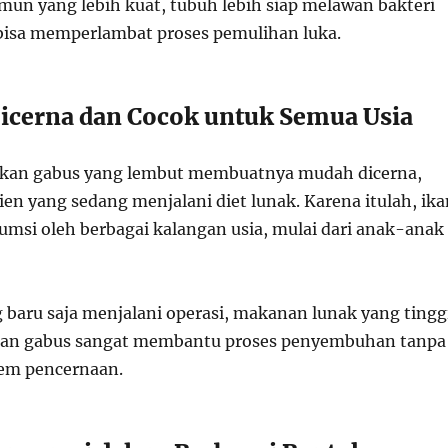
mun yang lebih kuat, tubuh lebih siap melawan bakteri
 bisa memperlambat proses pemulihan luka.
icerna dan Cocok untuk Semua Usia
 ikan gabus yang lembut membuatnya mudah dicerna,
en yang sedang menjalani diet lunak. Karena itulah, ika
sumsi oleh berbagai kalangan usia, mulai dari anak-anak
g baru saja menjalani operasi, makanan lunak yang tingg
 ikan gabus sangat membantu proses penyembuhan tanpa
em pencernaan.