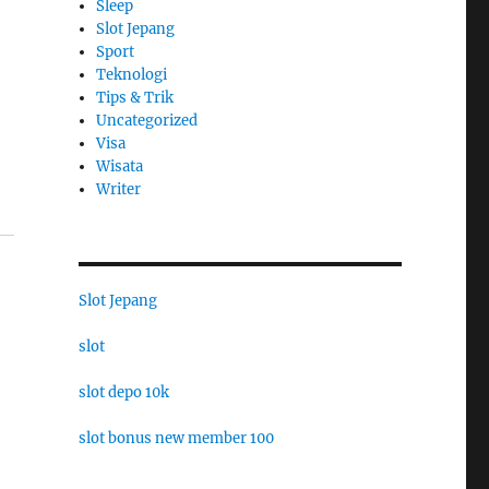
Sleep
Slot Jepang
Sport
Teknologi
Tips & Trik
Uncategorized
Visa
Wisata
Writer
Slot Jepang
slot
slot depo 10k
slot bonus new member 100