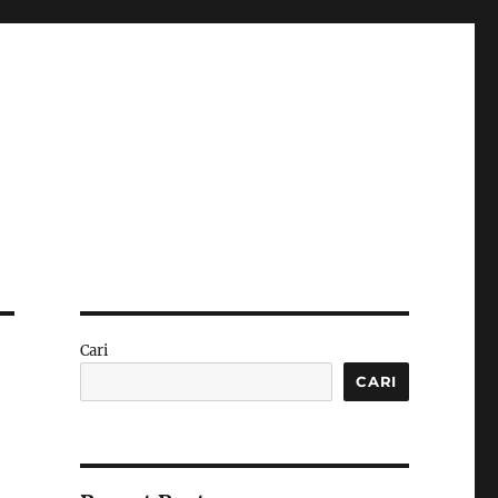
Cari
CARI