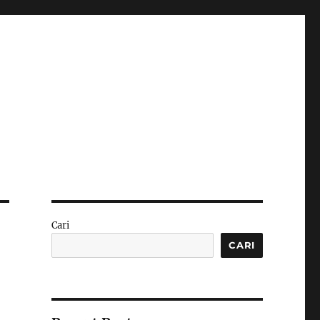
Cari
CARI