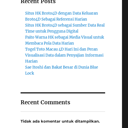
Recent Posts
Situs HK Broto4D dengan Data Keluaran
Broto4D Sebagai Referensi Harian
Situs HK Broto4D sebagai Sumber Data Real
Time untuk Pengguna Digital
Paito Warna HK sebagai Media Visual untuk
Membaca Pola Data Harian
Togel Toto Macau 4D Hari Ini dan Peran
Visualisasi Data dalam Penyajian Informasi
Harian
Sae Itoshi dan Bakat Besar di Dunia Blue
Lock
Recent Comments
Tidak ada komentar untuk ditampilkan.