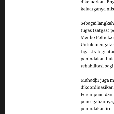
dikeluarkan. Eng
keluarganya misk
Sebagai langkah
tugas (satgas) p
Menko Polhukam 
Untuk mengatasi
tiga strategi ut
penindakan huku
rehabilitasi bagi
Muhadjir juga m
dikoordinasikan
Perempuan dan 
pencegahannya, 
penindakan itu. 