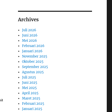
Archives
Juli 2026
Juni 2026
Mei 2026
Februari 2026
Januari 2026
November 2025
Oktober 2025
September 2025
Agustus 2025
Juli 2025
Juni 2025
Mei 2025
April 2025
Maret 2025
ma
Februari 2025
Januari 2025