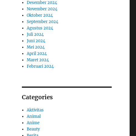
Desember 2024
November 2024
Oktober 2024
September 2024
Agustus 2024
Juli 2024
Juni 2024
Mei 2024
April 2024
Maret 2024
Februari 2024
Categories
Aktivitas
Animal
Anime
Beauty
Berita