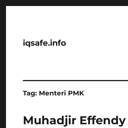
iqsafe.info
Tag:
Menteri PMK
Muhadjir Effend