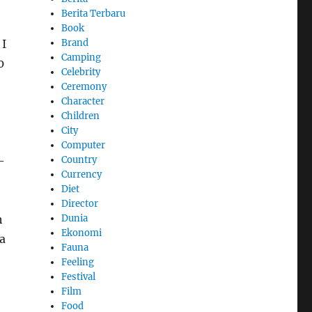
Berita Terbaru
Book
Brand
 I
Camping
0
Celebrity
Ceremony
Character
Children
City
Computer
Country
-
Currency
Diet
Director
Dunia
h
Ekonomi
a
Fauna
Feeling
Festival
Film
Food