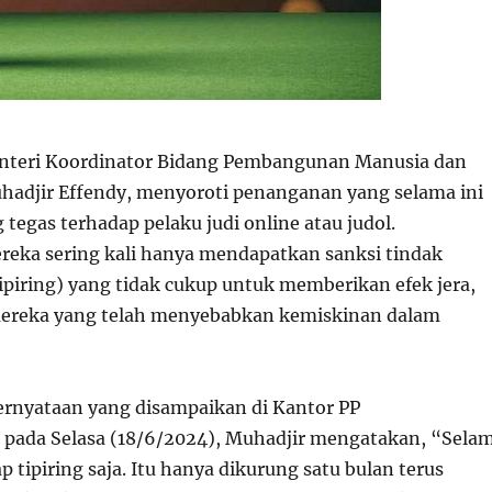
teri Koordinator Bidang Pembangunan Manusia dan
adjir Effendy, menyoroti penanganan yang selama ini
tegas terhadap pelaku judi online atau judol.
eka sering kali hanya mendapatkan sanksi tindak
ipiring) yang tidak cukup untuk memberikan efek jera,
mereka yang telah menyebabkan kemiskinan dalam
rnyataan yang disampaikan di Kantor PP
ada Selasa (18/6/2024), Muhadjir mengatakan, “Sela
ap tipiring saja. Itu hanya dikurung satu bulan terus