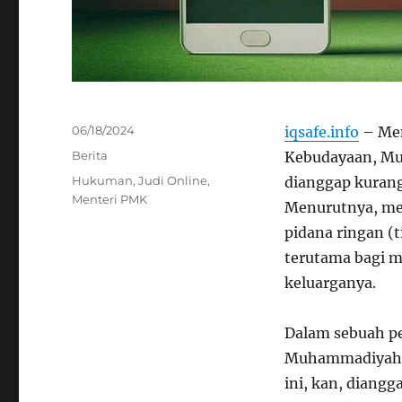
Posted
06/18/2024
iqsafe.info
– Men
on
Categories
Berita
Kebudayaan, Muh
Tags
Hukuman
,
Judi Online
,
dianggap kurang 
Menteri PMK
Menurutnya, mer
pidana ringan (t
terutama bagi 
keluarganya.
Dalam sebuah pe
Muhammadiyah p
ini, kan, diangg