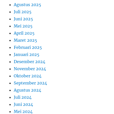
Agustus 2025
Juli 2025
Juni 2025
Mei 2025
April 2025
Maret 2025
Februari 2025
Januari 2025
Desember 2024
November 2024
Oktober 2024
September 2024
Agustus 2024
Juli 2024
Juni 2024
Mei 2024