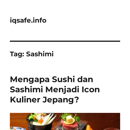
iqsafe.info
Tag:
Sashimi
Mengapa Sushi dan
Sashimi Menjadi Icon
Kuliner Jepang?