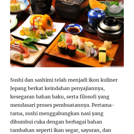
Sushi dan sashimi telah menjadi ikon kuliner
Jepang berkat keindahan penyajiannya,
kesegaran bahan baku, serta filosofi yang
mendasari proses pembuatannya. Pertama-
tama, sushi menggabungkan nasi yang
dibumbui cuka dengan berbagai bahan
tambahan seperti ikan segar, sayuran, dan