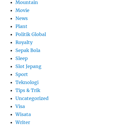
Mountain
Movie
News
Plant
Politik Global
Royalty
Sepak Bola
Sleep
Slot Jepang
Sport
Teknologi
Tips & Trik
Uncategorized
Visa
Wisata
Writer