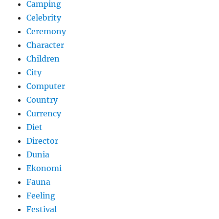
Camping
Celebrity
Ceremony
Character
Children
City
Computer
Country
Currency
Diet
Director
Dunia
Ekonomi
Fauna
Feeling
Festival