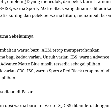
ff, emblem 3D yang mencolok, dan pelek burn titanium
S-ISS, warna Sporty Matte Black yang dinamis dihadirk
afis kuning dan pelek berwarna hitam, menambah kesa
arna Sebelumnya
ambahan warna baru, AHM tetap mempertahankan
ama bagi kedua varian. Untuk varian CBS, warna Advance
Advance Matte Blue masih tersedia sebagai pilihan.
 varian CBS-ISS, warna Sporty Red Black tetap menjadi
 pilihan.
sediaan di Pasar
n opsi warna baru ini, Vario 125 CBS dibanderol dengan