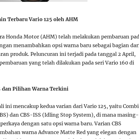
in Terbaru Vario 125 oleh AHM
ra Honda Motor (AHM) telah melakukan pembaruan pa
dengan menambahkan opsi warna baru sebagai bagian dar
ran produk. Peluncuran ini terjadi pada tanggal 2 April,
pembaruan yang telah dilakukan pada seri Vario 160 di
5 dan Pilihan Warna Terkini
i ini mencakup kedua varian dari Vario 125, yaitu Combi
BS) dan CBS-ISS (Idling Stop System), di mana masing-
iperkaya dengan satu opsi warna baru. Varian CBS
mbahan warna Advance Matte Red yang elegan dengan