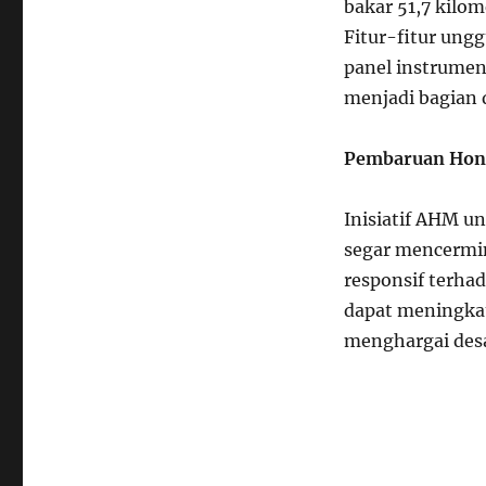
bakar 51,7 kilo
Fitur-fitur ungg
panel instrumen 
menjadi bagian 
Pembaruan Hond
Inisiatif AHM u
segar mencermi
responsif terha
dapat meningkat
menghargai desa