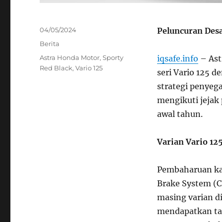
Posted
04/05/2024
Peluncuran Desa
on
Categories
Berita
Tags
Astra Honda Motor
,
Sporty
iqsafe.info
– Ast
Red Black
,
Vario 125
seri Vario 125 
strategi penyega
mengikuti jejak 
awal tahun.
Varian Vario 12
Pembaharuan kal
Brake System (C
masing varian d
mendapatkan ta