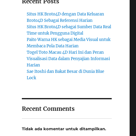
Recent Posts
Situs HK Broto4D dengan Data Keluaran
Broto4D Sebagai Referensi Harian
Situs HK Broto4D sebagai Sumber Data Real
Time untuk Pengguna Digital
Paito Warna HK sebagai Media Visual untuk
Membaca Pola Data Harian
Togel Toto Macau 4D Hari Ini dan Peran
Visualisasi Data dalam Penyajian Informasi
Harian
Sae Itoshi dan Bakat Besar di Dunia Blue
Lock
Recent Comments
Tidak ada komentar untuk ditampilkan.