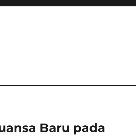
uansa Baru pada