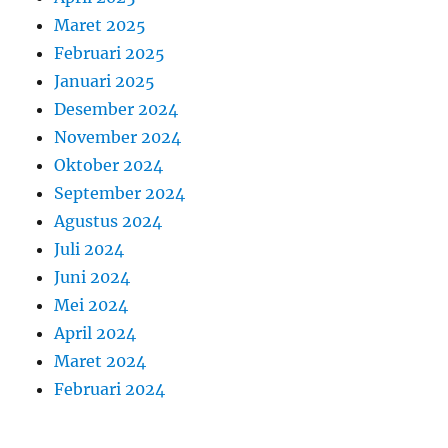
Maret 2025
Februari 2025
Januari 2025
Desember 2024
November 2024
Oktober 2024
September 2024
Agustus 2024
Juli 2024
Juni 2024
Mei 2024
April 2024
Maret 2024
Februari 2024