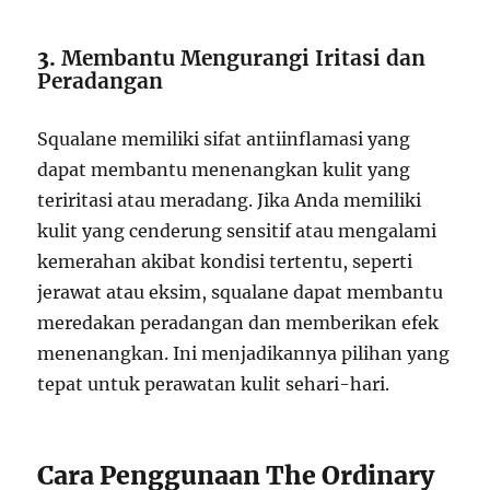
3.
Membantu Mengurangi Iritasi dan
Peradangan
Squalane memiliki sifat antiinflamasi yang
dapat membantu menenangkan kulit yang
teriritasi atau meradang. Jika Anda memiliki
kulit yang cenderung sensitif atau mengalami
kemerahan akibat kondisi tertentu, seperti
jerawat atau eksim, squalane dapat membantu
meredakan peradangan dan memberikan efek
menenangkan. Ini menjadikannya pilihan yang
tepat untuk perawatan kulit sehari-hari.
Cara Penggunaan The Ordinary