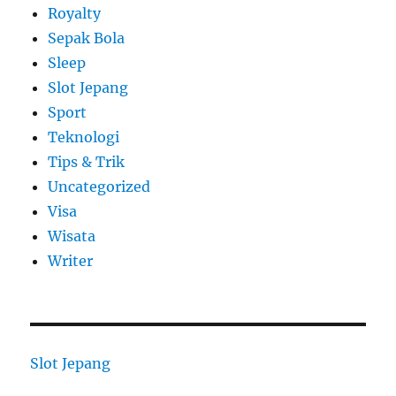
Royalty
Sepak Bola
Sleep
Slot Jepang
Sport
Teknologi
Tips & Trik
Uncategorized
Visa
Wisata
Writer
Slot Jepang