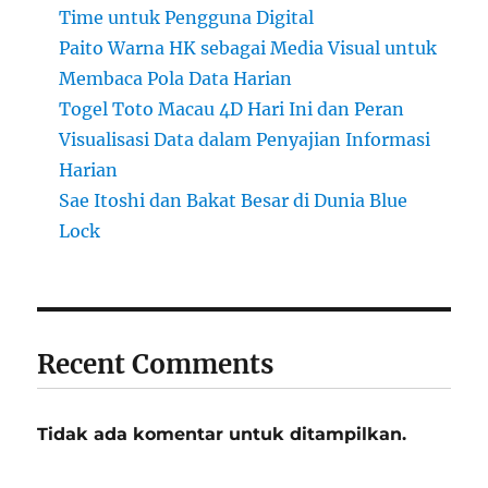
Time untuk Pengguna Digital
Paito Warna HK sebagai Media Visual untuk
Membaca Pola Data Harian
Togel Toto Macau 4D Hari Ini dan Peran
Visualisasi Data dalam Penyajian Informasi
Harian
Sae Itoshi dan Bakat Besar di Dunia Blue
Lock
Recent Comments
Tidak ada komentar untuk ditampilkan.