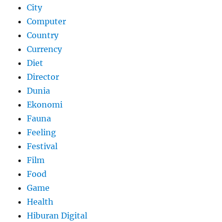
City
Computer
Country
Currency
Diet
Director
Dunia
Ekonomi
Fauna
Feeling
Festival
Film
Food
Game
Health
Hiburan Digital