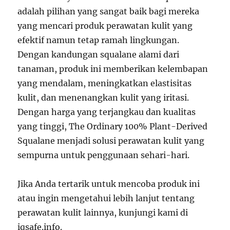
adalah pilihan yang sangat baik bagi mereka
yang mencari produk perawatan kulit yang
efektif namun tetap ramah lingkungan.
Dengan kandungan squalane alami dari
tanaman, produk ini memberikan kelembapan
yang mendalam, meningkatkan elastisitas
kulit, dan menenangkan kulit yang iritasi.
Dengan harga yang terjangkau dan kualitas
yang tinggi, The Ordinary 100% Plant-Derived
Squalane menjadi solusi perawatan kulit yang
sempurna untuk penggunaan sehari-hari.
Jika Anda tertarik untuk mencoba produk ini
atau ingin mengetahui lebih lanjut tentang
perawatan kulit lainnya, kunjungi kami di
iqsafe.info.