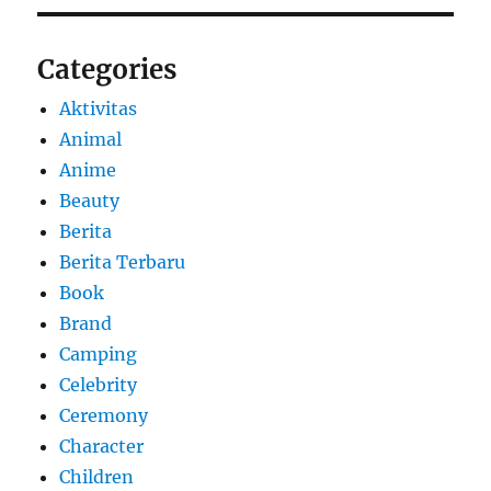
Categories
Aktivitas
Animal
Anime
Beauty
Berita
Berita Terbaru
Book
Brand
Camping
Celebrity
Ceremony
Character
Children