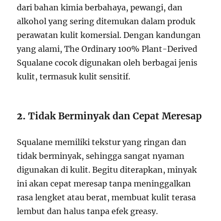
dari bahan kimia berbahaya, pewangi, dan
alkohol yang sering ditemukan dalam produk
perawatan kulit komersial. Dengan kandungan
yang alami, The Ordinary 100% Plant-Derived
Squalane cocok digunakan oleh berbagai jenis
kulit, termasuk kulit sensitif.
2.
Tidak Berminyak dan Cepat Meresap
Squalane memiliki tekstur yang ringan dan
tidak berminyak, sehingga sangat nyaman
digunakan di kulit. Begitu diterapkan, minyak
ini akan cepat meresap tanpa meninggalkan
rasa lengket atau berat, membuat kulit terasa
lembut dan halus tanpa efek greasy.