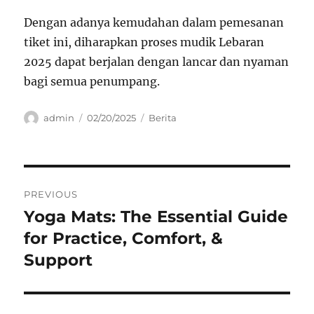
Dengan adanya kemudahan dalam pemesanan
tiket ini, diharapkan proses mudik Lebaran
2025 dapat berjalan dengan lancar dan nyaman
bagi semua penumpang.
Author
Posted
Categories
admin
02/20/2025
Berita
on
Navigasi
PREVIOUS
pos
Yoga Mats: The Essential Guide
Previous
post:
for Practice, Comfort, &
Support