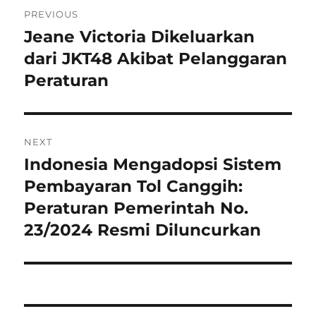
Navigasi
PREVIOUS
pos
Jeane Victoria Dikeluarkan
Previous
post:
dari JKT48 Akibat Pelanggaran
Peraturan
NEXT
Indonesia Mengadopsi Sistem
Next
post:
Pembayaran Tol Canggih:
Peraturan Pemerintah No.
23/2024 Resmi Diluncurkan