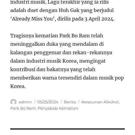
industri musik. Lagu terakhir yang ia rilis
adalah duet dengan Huh Gak yang berjudul
‘Already Miss You’, dirilis pada 3 April 2024.
Tragisnya kematian Park Bo Ram telah
meninggalkan duka yang mendalam di
kalangan penggemar dan rekan-rekannya
dalam industri musik Korea, mengingat
kontribusi dan bakatnya yang telah
memberikan warna tersendiri dalam musik pop
Korea.
Author
Posted
Categories
Tags
admin
05/25/2024
Berita
Keracunan Alkohol
,
on
Park Bo Ram
,
Penyebab Kematian