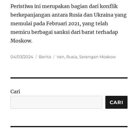
Peristiwa ini merupakan bagian dari konflik
berkepanjangan antara Rusia dan Ukraina yang
memulai pada Februari 2021, yang telah
memicu berbagai sanksi dari barat terhadap
Moskow.
Posted
Categories
Tags
04/03/2024
Berita
Iran
,
Rusia
,
Serangan Moskow
on
Cari
CARI